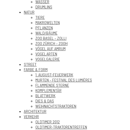
WASSER
DRUMLINS
NATUR
TIERE
MAKROWELTEN
PFLANZEN
WALD/BÄUME
ZOO BASEL – ZOLLI
ZOO ZÜRICH – ZOOH
VÖGEL AUF AMRUM
VOGELARTEN
VOGELGALERIE
STREET
FARBE & FORM
1. AUGUST-FEUERWERK
MURTEN – FESTIVAL DES LUMIÈRES
FLAMMENDE STERNE
KOMPLEMENTÄR
BLATTWERK
DIES & DAS
WEIHNACHTSTRAKTOREN
ARCHITEKTUR
VERKEHR
OLDTIMER 2012
OLDTIMER-TRAKTORENTREFFEN