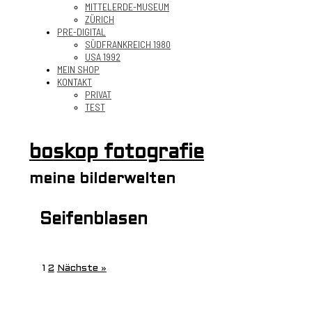
MITTELERDE-MUSEUM
ZÜRICH
PRE-DIGITAL
SÜDFRANKREICH 1980
USA 1992
MEIN SHOP
KONTAKT
PRIVAT
TEST
boskop fotografie
meine bilderwelten
Seifenblasen
1
2
Nächste »