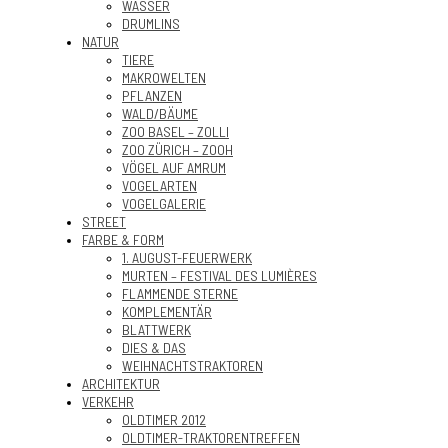
WASSER
DRUMLINS
NATUR
TIERE
MAKROWELTEN
PFLANZEN
WALD/BÄUME
ZOO BASEL – ZOLLI
ZOO ZÜRICH – ZOOH
VÖGEL AUF AMRUM
VOGELARTEN
VOGELGALERIE
STREET
FARBE & FORM
1. AUGUST-FEUERWERK
MURTEN – FESTIVAL DES LUMIÈRES
FLAMMENDE STERNE
KOMPLEMENTÄR
BLATTWERK
DIES & DAS
WEIHNACHTSTRAKTOREN
ARCHITEKTUR
VERKEHR
OLDTIMER 2012
OLDTIMER-TRAKTORENTREFFEN