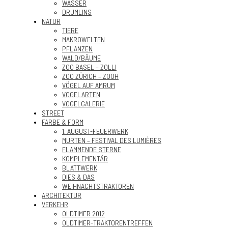
WASSER
DRUMLINS
NATUR
TIERE
MAKROWELTEN
PFLANZEN
WALD/BÄUME
ZOO BASEL – ZOLLI
ZOO ZÜRICH – ZOOH
VÖGEL AUF AMRUM
VOGELARTEN
VOGELGALERIE
STREET
FARBE & FORM
1. AUGUST-FEUERWERK
MURTEN – FESTIVAL DES LUMIÈRES
FLAMMENDE STERNE
KOMPLEMENTÄR
BLATTWERK
DIES & DAS
WEIHNACHTSTRAKTOREN
ARCHITEKTUR
VERKEHR
OLDTIMER 2012
OLDTIMER-TRAKTORENTREFFEN