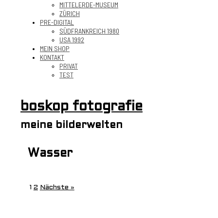
MITTELERDE-MUSEUM
ZÜRICH
PRE-DIGITAL
SÜDFRANKREICH 1980
USA 1992
MEIN SHOP
KONTAKT
PRIVAT
TEST
boskop fotografie
meine bilderwelten
Wasser
1
2
Nächste »