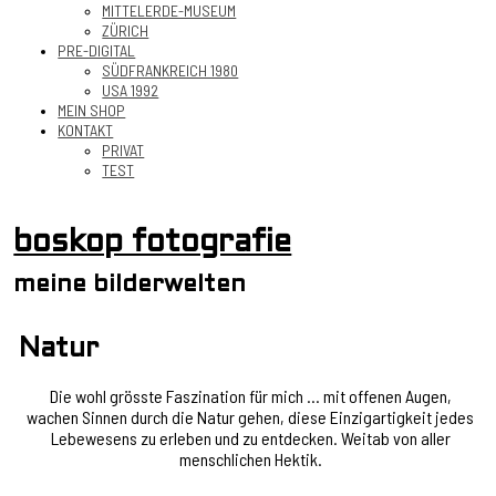
MITTELERDE-MUSEUM
ZÜRICH
PRE-DIGITAL
SÜDFRANKREICH 1980
USA 1992
MEIN SHOP
KONTAKT
PRIVAT
TEST
boskop fotografie
meine bilderwelten
Natur
Die wohl grösste Faszination für mich … mit offenen Augen,
wachen Sinnen durch die Natur gehen, diese Einzigartigkeit jedes
Lebewesens zu erleben und zu entdecken. Weitab von aller
menschlichen Hektik.