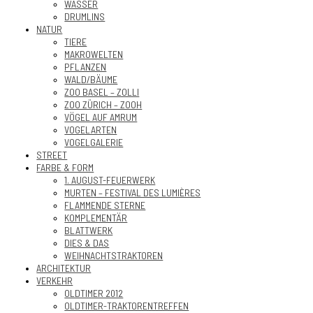
WASSER
DRUMLINS
NATUR
TIERE
MAKROWELTEN
PFLANZEN
WALD/BÄUME
ZOO BASEL – ZOLLI
ZOO ZÜRICH – ZOOH
VÖGEL AUF AMRUM
VOGELARTEN
VOGELGALERIE
STREET
FARBE & FORM
1. AUGUST-FEUERWERK
MURTEN – FESTIVAL DES LUMIÈRES
FLAMMENDE STERNE
KOMPLEMENTÄR
BLATTWERK
DIES & DAS
WEIHNACHTSTRAKTOREN
ARCHITEKTUR
VERKEHR
OLDTIMER 2012
OLDTIMER-TRAKTORENTREFFEN