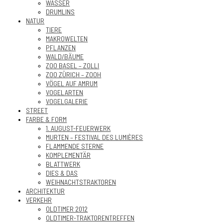
WASSER
DRUMLINS
NATUR
TIERE
MAKROWELTEN
PFLANZEN
WALD/BÄUME
ZOO BASEL – ZOLLI
ZOO ZÜRICH – ZOOH
VÖGEL AUF AMRUM
VOGELARTEN
VOGELGALERIE
STREET
FARBE & FORM
1. AUGUST-FEUERWERK
MURTEN – FESTIVAL DES LUMIÈRES
FLAMMENDE STERNE
KOMPLEMENTÄR
BLATTWERK
DIES & DAS
WEIHNACHTSTRAKTOREN
ARCHITEKTUR
VERKEHR
OLDTIMER 2012
OLDTIMER-TRAKTORENTREFFEN