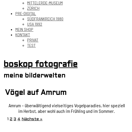
MITTELERDE-MUSEUM
ZÜRICH
PRE-DIGITAL
SÜDFRANKREICH 1980
USA 1992
MEIN SHOP
KONTAKT
PRIVAT
TEST
boskop fotografie
meine bilderwelten
Vögel auf Amrum
Amrum – überwältigend vielseitiges Vogelparadies, hier speziell
im Herbst, aber wohl auch im Frühling und im Sommer.
1
2
3
4
Nächste »