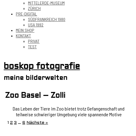
MITTELERDE-MUSEUM
ZÜRICH
PRE-DIGITAL
SÜDFRANKREICH 1980
USA 1992
MEIN SHOP
KONTAKT
PRIVAT
TEST
boskop fotografie
meine bilderwelten
Zoo Basel – Zolli
Das Leben der Tiere im Zoo bietet trotz Gefangenschaft und
teilweise schwieriger Umgebung viele spannende Motive
1
2
3
…
6
Nächste »