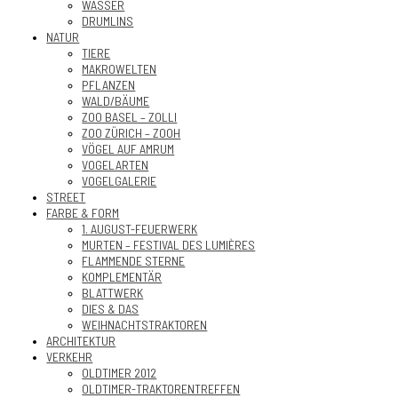
WASSER
DRUMLINS
NATUR
TIERE
MAKROWELTEN
PFLANZEN
WALD/BÄUME
ZOO BASEL – ZOLLI
ZOO ZÜRICH – ZOOH
VÖGEL AUF AMRUM
VOGELARTEN
VOGELGALERIE
STREET
FARBE & FORM
1. AUGUST-FEUERWERK
MURTEN – FESTIVAL DES LUMIÈRES
FLAMMENDE STERNE
KOMPLEMENTÄR
BLATTWERK
DIES & DAS
WEIHNACHTSTRAKTOREN
ARCHITEKTUR
VERKEHR
OLDTIMER 2012
OLDTIMER-TRAKTORENTREFFEN