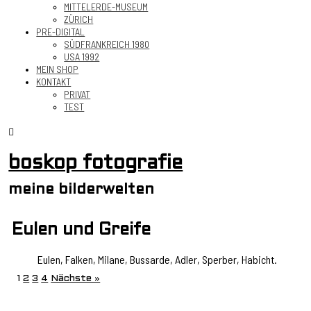
MITTELERDE-MUSEUM
ZÜRICH
PRE-DIGITAL
SÜDFRANKREICH 1980
USA 1992
MEIN SHOP
KONTAKT
PRIVAT
TEST
boskop fotografie
meine bilderwelten
Eulen und Greife
Eulen, Falken, Milane, Bussarde, Adler, Sperber, Habicht.
1
2
3
4
Nächste »