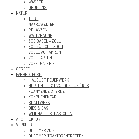
WASSER
DRUMLINS
NATUR
TIERE
MAKROWELTEN
PFLANZEN
WALD/BÄUME
ZOO BASEL – ZOLLI
ZOO ZÜRICH – ZOOH
VÖGEL AUF AMRUM
VOGELARTEN
VOGELGALERIE
STREET
FARBE & FORM
1. AUGUST-FEUERWERK
MURTEN – FESTIVAL DES LUMIÈRES
FLAMMENDE STERNE
KOMPLEMENTÄR
BLATTWERK
DIES & DAS
WEIHNACHTSTRAKTOREN
ARCHITEKTUR
VERKEHR
OLDTIMER 2012
OLDTIMER-TRAKTORENTREFFEN