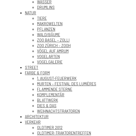
WASSER
DRUMLINS
NATUR
TIERE
MAKROWELTEN
PFLANZEN
WALD/BÄUME
ZOO BASEL – ZOLLI
ZOO ZÜRICH – ZOOH
VÖGEL AUF AMRUM
VOGELARTEN
VOGELGALERIE
STREET
FARBE & FORM
1. AUGUST-FEUERWERK
MURTEN – FESTIVAL DES LUMIÈRES
FLAMMENDE STERNE
KOMPLEMENTÄR
BLATTWERK
DIES & DAS
WEIHNACHTSTRAKTOREN
ARCHITEKTUR
VERKEHR
OLDTIMER 2012
OLDTIMER-TRAKTORENTREFFEN