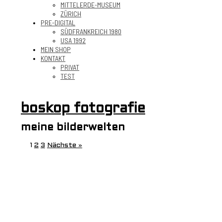
MITTELERDE-MUSEUM
ZÜRICH
PRE-DIGITAL
SÜDFRANKREICH 1980
USA 1992
MEIN SHOP
KONTAKT
PRIVAT
TEST
boskop fotografie
meine bilderwelten
1
2
3
Nächste »