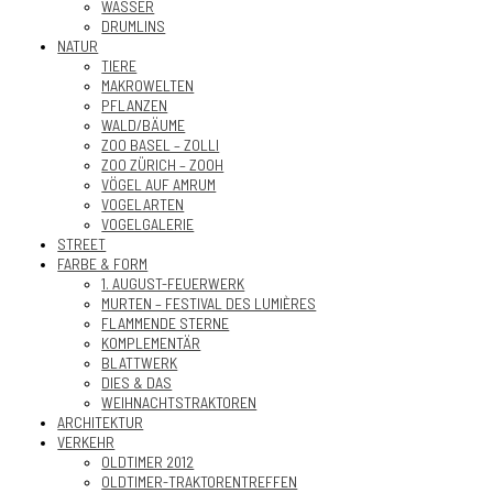
WASSER
DRUMLINS
NATUR
TIERE
MAKROWELTEN
PFLANZEN
WALD/BÄUME
ZOO BASEL – ZOLLI
ZOO ZÜRICH – ZOOH
VÖGEL AUF AMRUM
VOGELARTEN
VOGELGALERIE
STREET
FARBE & FORM
1. AUGUST-FEUERWERK
MURTEN – FESTIVAL DES LUMIÈRES
FLAMMENDE STERNE
KOMPLEMENTÄR
BLATTWERK
DIES & DAS
WEIHNACHTSTRAKTOREN
ARCHITEKTUR
VERKEHR
OLDTIMER 2012
OLDTIMER-TRAKTORENTREFFEN