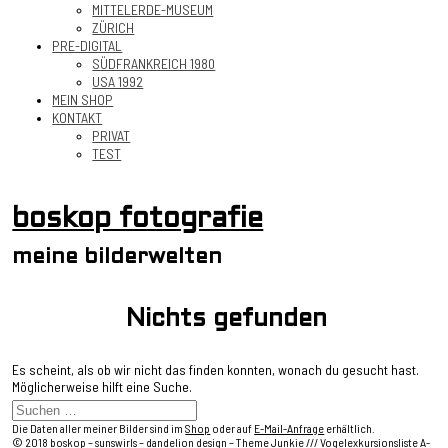
MITTELERDE-MUSEUM
ZÜRICH
PRE-DIGITAL
SÜDFRANKREICH 1980
USA 1992
MEIN SHOP
KONTAKT
PRIVAT
TEST
boskop fotografie
meine bilderwelten
Nichts gefunden
Es scheint, als ob wir nicht das finden konnten, wonach du gesucht hast.
Möglicherweise hilft eine Suche.
Die Daten aller meiner Bilder sind im
Shop
oder auf
E-Mail-Anfrage
erhältlich.
© 2018
boskop
– sunswirls – dandelion design –
Theme Junkie
///
Vogelexkursionsliste A-