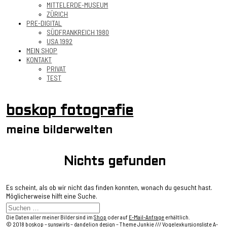
MITTELERDE-MUSEUM
ZÜRICH
PRE-DIGITAL
SÜDFRANKREICH 1980
USA 1992
MEIN SHOP
KONTAKT
PRIVAT
TEST
boskop fotografie
meine bilderwelten
Nichts gefunden
Es scheint, als ob wir nicht das finden konnten, wonach du gesucht hast.
Möglicherweise hilft eine Suche.
Die Daten aller meiner Bilder sind im
Shop
oder auf
E-Mail-Anfrage
erhältlich.
© 2018
boskop
– sunswirls – dandelion design –
Theme Junkie
///
Vogelexkursionsliste A-