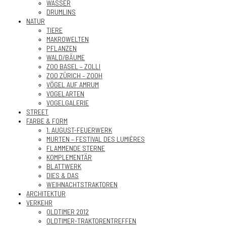
WASSER
DRUMLINS
NATUR
TIERE
MAKROWELTEN
PFLANZEN
WALD/BÄUME
ZOO BASEL – ZOLLI
ZOO ZÜRICH – ZOOH
VÖGEL AUF AMRUM
VOGELARTEN
VOGELGALERIE
STREET
FARBE & FORM
1. AUGUST-FEUERWERK
MURTEN – FESTIVAL DES LUMIÈRES
FLAMMENDE STERNE
KOMPLEMENTÄR
BLATTWERK
DIES & DAS
WEIHNACHTSTRAKTOREN
ARCHITEKTUR
VERKEHR
OLDTIMER 2012
OLDTIMER-TRAKTORENTREFFEN