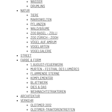
WASSER
DRUMLINS
NATUR
TIERE
MAKROWELTEN
PFLANZEN
WALD/BÄUME
ZOO BASEL – ZOLLI
ZOO ZÜRICH – ZOOH
VÖGEL AUF AMRUM
VOGELARTEN
VOGELGALERIE
STREET
FARBE & FORM
1. AUGUST-FEUERWERK
MURTEN – FESTIVAL DES LUMIÈRES
FLAMMENDE STERNE
KOMPLEMENTÄR
BLATTWERK
DIES & DAS
WEIHNACHTSTRAKTOREN
ARCHITEKTUR
VERKEHR
OLDTIMER 2012
OLDTIMER-TRAKTORENTREFFEN